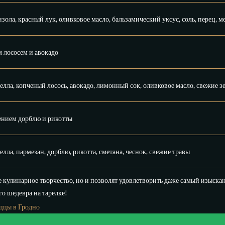
зола, красный лук, оливковое масло, бальзамический уксус, соль, перец, м
 лососем и авокадо
елла, копченый лосось, авокадо, лимонный сок, оливковое масло, свежие з
ением дорблю и рикотты
лла, пармезан, дорблю, рикотта, сметана, чеснок, свежие травы
е кулинарное творчество, но и позволят удовлетворить даже самый изыска
о шедевра на тарелке!
ццы в Гродно