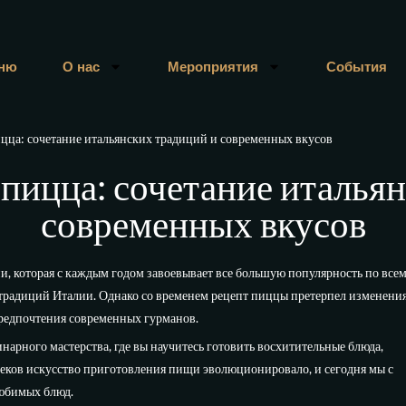
ню
О нас
Мероприятия
События
ицца: сочетание итальянских традиций и современных вкусов
пицца: сочетание италья
современных вкусов
и, которая с каждым годом завоевывает все большую популярность по все
традиций Италии. Однако со временем рецепт пиццы претерпел изменения,
предпочтения современных гурманов.
нарного мастерства, где вы научитесь готовить восхитительные блюда,
еков искусство приготовления пищи эволюционировало, и сегодня мы с
любимых блюд.