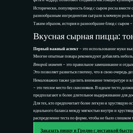
Исторически, популярность блюд с сыром росла вместе
разнообразным ингредиентам сыграли ключевую роль 
Таким образом, история и разнообразие блюд с сыром – 
Вкусная сырная пицца: то
Первый важный аспект
– это использование муки выс
Многие опытные повара рекомендуют добавлять неболь
Второй момент
– это правильное замешивание и отдых 
Это позволяет развиться глютену, что в свою очередь д
Немаловажно также уделить внимание температуре и в
– это теплое место без сквозняков. В идеале тесто дол
предполагают и более длительное выдерживание для до
Для тех, кто предпочитает более легкую и хрустящую ос
идеального баланса между мягкостью внутри и хрустящ
распределение теста по форме, чтобы не было слишком 
Заказать пиццу в Гродно с доставкой быстр