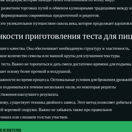
 с развитием торговых путей и обменом кулинарными традициями между на
в формировании современных предпочтений и рецептов.
это увлекательное путешествие сквозь века, которое продолжает вдохновл
нкости приготовления теста для пи
шего качества. Она обеспечивает необходимую структуру и эластичность.
шое количество семолы или манной крупы для улучшения текстуры.
теста. Важно не торопиться и дать смеси достаточно времени для подъема.
елает основу более прочной и воздушной.
лажности во время процесса. Оптимальные условия для брожения дрожжей
жно подниматься в течение нескольких часов, но некоторые рецепты
стижения наилучшего результата.
нову, существует техника двойного замеса. Этот метод позволяет добиться
ей корочкой снаружи. Важно не забывать также про правильное
тонких или слишком толстых участков.
о и вкусно