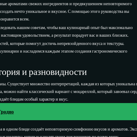
женные ароматами свежих ингредиентов и предвкушением неповторимого
 создать нечто уникальное и вкусное. С помощью этого руководства вы
понравится всем.
следовать нашим советам, чтобы ваш кулинарный опыт был максимально
 настоящим удовольствием, а результат порадует вас и ваших близких.
тей, которые помогут достичь непревзойденного вкуса и текстуры.
 кулинарии и насладимся каждым этапом создания гастрономического
тория и разновидности
ны. Существует множество интерпретаций, каждая из которых уникальна 
, можно найти классический вариант с моцареллой, который завоевал серд
идаёт блюдам особый характер и вкус.
Гродно
ыра в одном блюде создаёт неповторимую симфонию вкусов и ароматов. Экс
ные шедевры, которые находят своих поклонников по всему миру.