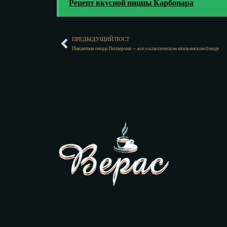
Рецепт вкусной пиццы Карбонара
ПРЕДЫДУЩИЙ ПОСТ
Пикантная пицца Пепперони — все о классическом итальянском блюде