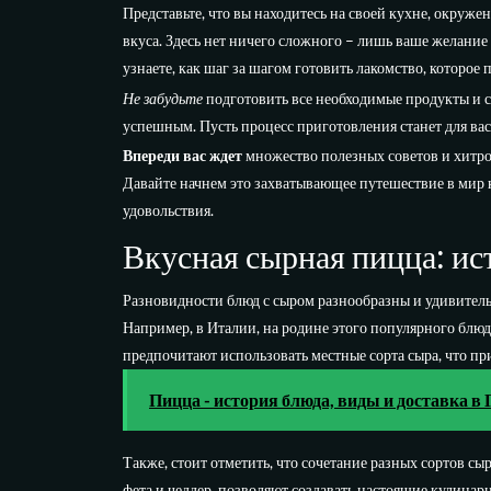
Представьте, что вы находитесь на своей кухне, окру
вкуса. Здесь нет ничего сложного – лишь ваше желание
узнаете, как шаг за шагом готовить лакомство, которое 
Не забудьте
подготовить все необходимые продукты и 
успешным. Пусть процесс приготовления станет для вас
Впереди вас ждет
множество полезных советов и хитрос
Давайте начнем это захватывающее путешествие в мир
удовольствия.
Вкусная сырная пицца: ис
Разновидности блюд с сыром разнообразны и удивитель
Например, в Италии, на родине этого популярного блюда
предпочитают использовать местные сорта сыра, что пр
Пицца - история блюда, виды и доставка в 
Также, стоит отметить, что сочетание разных сортов с
фета и чеддер, позволяют создавать настоящие кулинар