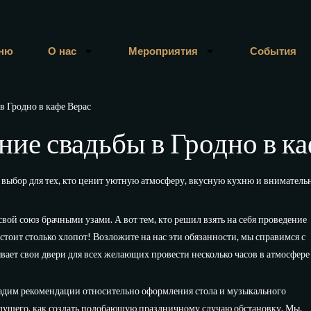
ню
О нас
Мероприятия
События
в Гродно в кафе Верас
ие свадьбы в Гродно в к
ыбор для тех, кто ценит уютную атмосферу, вкусную кухню и внимательн
свой союз брачными узами. А вот тем, кто решил взять на себя проведение
стоит столько хлопот! Возложите на нас эти обязанности, мы справимся с
вает свои двери для всех желающих провести несколько часов в атмосфере
дадим рекомендации относительно оформления стола и музыкального
едущего, как создать подобающую праздничному случаю обстановку. Мы,