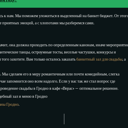
есь к нам. Мы поможем уложиться в выделенный на банкет бюджет. От этог
е приятных эмоций, а с хлопотами мы разберемся сами.
начит, она должна проходить по определенным канонам, иначе мероприяти
нтические танцы, остроумные тосты, веселые частушки, конкурсы и
 того захотите. Вам только осталось заказать
банкетный зал для свадьбы
, а
во. Мы сделаем его в меру романтичным или почти комедийным, слегка
е запомнится оно всем надолго. Если у вас так же стал вопрос где
проведение свадьбы в Гродно в кафе «Верас» — оптимальное решение.
дебный зал и меню в Гродно
аны Гродно
.