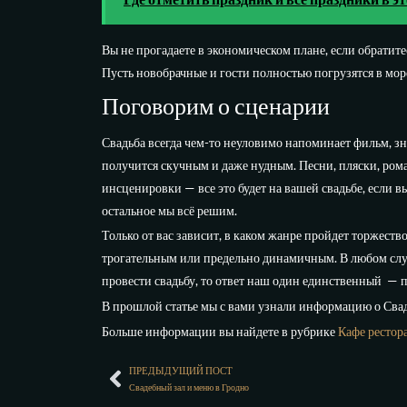
Вы не прогадаете в экономическом плане, если обратит
Пусть новобрачные и гости полностью погрузятся в мор
Поговорим о сценарии
Свадьба всегда чем-то неуловимо напоминает фильм, з
получится скучным и даже нудным. Песни, пляски, рома
инсценировки — все это будет на вашей свадьбе, если вы
остальное мы всё решим.
Только от вас зависит, в каком жанре пройдет торжест
трогательным или предельно динамичным. В любом случа
провести свадьбу, то ответ наш один единственный — 
В прошлой статье мы с вами узнали информацию о Сва
Больше информации вы найдете в рубрике
Кафе рестор
ПРЕДЫДУЩИЙ ПОСТ
Свадебный зал и меню в Гродно