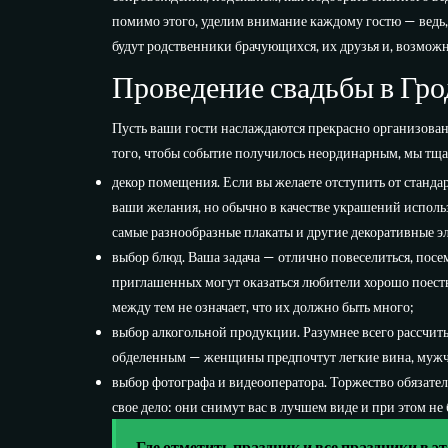
помимо этого, уделим внимание каждому гостю — ведь, 
будут родственники брачующихся, их друзья и, возможн
Проведение свадьбы в Грод
Пусть ваши гости наслаждаются прекрасно организованн
того, чтобы событие получилось неординарным, мы тщ
декор помещения. Если вы желаете отступить от станда
ваши желания, но обычно в качестве украшений испол
самые разнообразные плакаты и другие декоративные э
выбор блюд. Ваша задача — отлично повеселиться, посе
приглашенных могут оказаться любители хорошо поесть
между тем не означает, что их должно быть много;
выбор алкогольной продукции. Разумнее всего рассчитыв
обделенным — женщины предпочтут легкие вина, мужчин
выбор фотографа и видеооператора. Торжество обязате
свое дело: они снимут вас в лучшем виде и при этом не 
Где отметить праздник и все праздники в эт