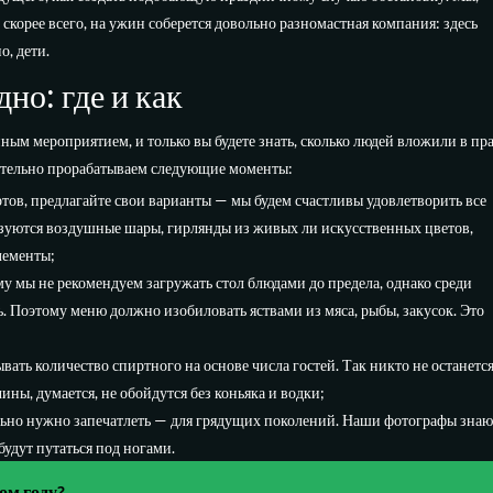
скорее всего, на ужин соберется довольно разномастная компания: здесь
о, дети.
но: где и как
ым мероприятием, и только вы будете знать, сколько людей вложили в праз
ательно прорабатываем следующие моменты:
ртов, предлагайте свои варианты — мы будем счастливы удовлетворить все
ьзуются воздушные шары, гирлянды из живых ли искусственных цветов,
лементы;
му мы не рекомендуем загружать стол блюдами до предела, однако среди
. Поэтому меню должно изобиловать яствами из мяса, рыбы, закусок. Это
ать количество спиртного на основе числа гостей. Так никто не останетс
ы, думается, не обойдутся без коньяка и водки;
льно нужно запечатлеть — для грядущих поколений. Наши фотографы знаю
будут путаться под ногами.
ом году?