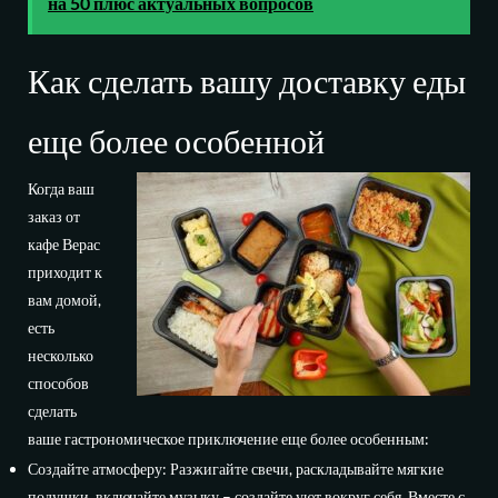
на 50 плюс актуальных вопросов
Как сделать вашу доставку еды
еще более особенной
Когда ваш
заказ от
кафе Верас
приходит к
вам домой,
есть
несколько
способов
сделать
ваше гастрономическое приключение еще более особенным:
Создайте атмосферу: Разжигайте свечи, раскладывайте мягкие
подушки, включайте музыку – создайте уют вокруг себя. Вместе с